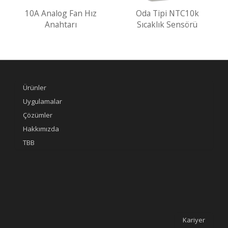
10A Analog Fan Hız
Oda Tipi NTC10k
Anahtarı
Sıcaklık Sensörü
Ürünler
Uygulamalar
Çözümler
Hakkımızda
TBB
Kariyer