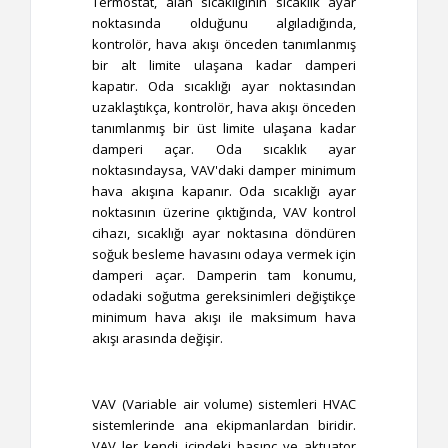
Termostat, alan sıcaklığının sıcaklık ayar
noktasında olduğunu algıladığında,
kontrolör, hava akışı önceden tanımlanmış
bir alt limite ulaşana kadar damperi
kapatır. Oda sıcaklığı ayar noktasından
uzaklaştıkça, kontrolör, hava akışı önceden
tanımlanmış bir üst limite ulaşana kadar
damperi açar. Oda sıcaklık ayar
noktasındaysa, VAV'daki damper minimum
hava akışına kapanır. Oda sıcaklığı ayar
noktasının üzerine çıktığında, VAV kontrol
cihazı, sıcaklığı ayar noktasına döndüren
soğuk besleme havasını odaya vermek için
damperi açar. Damperin tam konumu,
odadaki soğutma gereksinimleri değiştikçe
minimum hava akışı ile maksimum hava
akışı arasında değişir.
VAV (Variable air volume) sistemleri HVAC
sistemlerinde ana ekipmanlardan biridir.
VAV ler kendi içindeki basınç ve aktuator