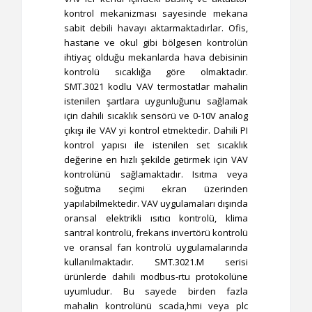
kontrol mekanizması sayesinde mekana
sabit debili havayı aktarmaktadırlar. Ofis,
hastane ve okul gibi bölgesen kontrolün
ihtiyaç olduğu mekanlarda hava debisinin
kontrolü sıcaklığa göre olmaktadır.
SMT.3021 kodlu VAV termostatlar mahalin
istenilen şartlara uygunluğunu sağlamak
için dahili sıcaklık sensörü ve 0-10V analog
çıkışı ile VAV yi kontrol etmektedir. Dahili PI
kontrol yapısı ile istenilen set sıcaklık
değerine en hızlı şekilde getirmek için VAV
kontrolünü sağlamaktadır. Isıtma veya
soğutma seçimi ekran üzerinden
yapılabilmektedir. VAV uygulamaları dışında
oransal elektrikli ısıtıcı kontrolü, klima
santral kontrolü, frekans invertörü kontrolü
ve oransal fan kontrolü uygulamalarında
kullanılmaktadır. SMT.3021.M serisi
ürünlerde dahili modbus-rtu protokolüne
uyumludur. Bu sayede birden fazla
mahalin kontrolünü scada,hmi veya plc