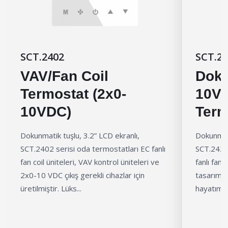
SCT.2402
SCT.2
VAV/Fan Coil
Doku
Termostat (2x0-
10V 
10VDC)
Term
Dokunmatik tuşlu, 3.2” LCD ekranlı,
Dokunmati
SCT.2402 serisi oda termostatları EC fanlı
SCT.2421 
fan coil üniteleri, VAV kontrol üniteleri ve
fanlı fan c
2x0-10 VDC çıkış gerekli cihazlar için
tasarımı 
üretilmiştir. Lüks...
hayatımızı